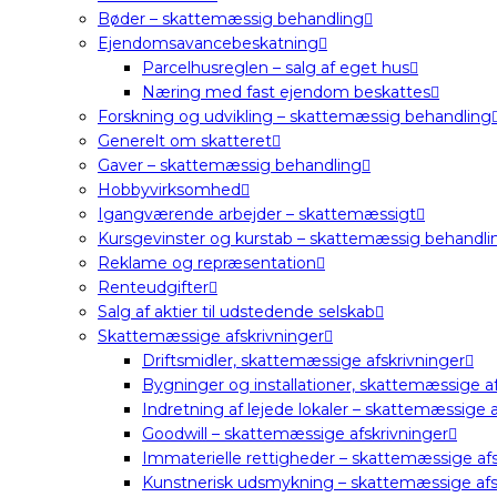
Bøder – skattemæssig behandling
Ejendomsavancebeskatning
Parcelhusreglen – salg af eget hus
Næring med fast ejendom beskattes
Forskning og udvikling – skattemæssig behandling
Generelt om skatteret
Gaver – skattemæssig behandling
Hobbyvirksomhed
Igangværende arbejder – skattemæssigt
Kursgevinster og kurstab – skattemæssig behandli
Reklame og repræsentation
Renteudgifter
Salg af aktier til udstedende selskab
Skattemæssige afskrivninger
Driftsmidler, skattemæssige afskrivninger
Bygninger og installationer, skattemæssige af
Indretning af lejede lokaler – skattemæssige a
Goodwill – skattemæssige afskrivninger
Immaterielle rettigheder – skattemæssige afs
Kunstnerisk udsmykning – skattemæssige afs