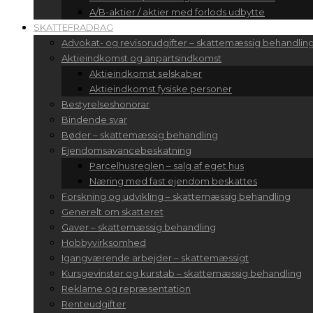
A/B-aktier / aktier med forlods udbytte
SKATTEFRADRAG
Advokat- og revisorudgifter – skattemæssig behandlin
Aktieindkomst og anpartsindkomst
Aktieindkomst selskaber
Aktieindkomst fysiske personer
Bestyrelseshonorar
Bindende svar
Bøder – skattemæssig behandling
Ejendomsavancebeskatning
Parcelhusreglen – salg af eget hus
Næring med fast ejendom beskattes
Forskning og udvikling – skattemæssig behandling
Generelt om skatteret
Gaver – skattemæssig behandling
Hobbyvirksomhed
Igangværende arbejder – skattemæssigt
Kursgevinster og kurstab – skattemæssig behandling
Reklame og repræsentation
Renteudgifter