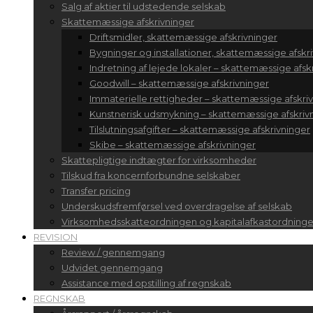
Salg af aktier til udstedende selskab
Skattemæssige afskrivninger
Driftsmidler, skattemæssige afskrivninger
Bygninger og installationer, skattemæssige afskr
Indretning af lejede lokaler – skattemæssige afsk
Goodwill – skattemæssige afskrivninger
Immaterielle rettigheder – skattemæssige afskri
Kunstnerisk udsmykning – skattemæssige afskrivn
Tilslutningsafgifter – skattemæssige afskrivninger
Skibe – skattemæssige afskrivninger
Skattepligtige indtægter for virksomheder
Tilskud fra koncernforbundne selskaber
Transfer pricing
Underskudsfremførsel ved overdragelse af selskab
Virksomhedsskatteordningen og kapitalafkastordning
REVISION
Review / gennemgang
Udvidet gennemgang
Assistance med opstilling af regnskab
REGNSKAB