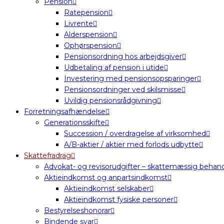
Pension
Ratepension
Livrente
Alderspension
Ophørspension
Pensionsordning hos arbejdsgiver
Udbetaling af pension i utide
Investering med pensionsopsparinger
Pensionsordninger ved skilsmisse
Uvildig pensionsrådgivning
Forretningsafhændelse
Generationsskifte
Succession / overdragelse af virksomhed
A/B-aktier / aktier med forlods udbytte
Skattefradrag
Advokat- og revisorudgifter – skattemæssig behand
Aktieindkomst og anpartsindkomst
Aktieindkomst selskaber
Aktieindkomst fysiske personer
Bestyrelseshonorar
Bindende svar