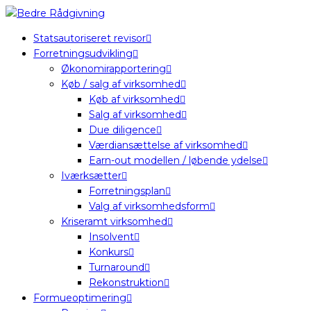
Statsautoriseret revisor
Forretningsudvikling
Økonomirapportering
Køb / salg af virksomhed
Køb af virksomhed
Salg af virksomhed
Due diligence
Værdiansættelse af virksomhed
Earn-out modellen / løbende ydelse
Iværksætter
Forretningsplan
Valg af virksomhedsform
Kriseramt virksomhed
Insolvent
Konkurs
Turnaround
Rekonstruktion
Formueoptimering