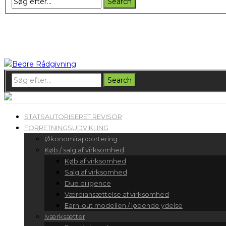
STATSAUTORISERET REVISOR
FORRETNINGSUDVIKLING
Økonomirapportering
Køb / salg af virksomhed
Køb af virksomhed
Salg af virksomhed
Due diligence
Værdiansættelse af virksomhed
Earn-out modellen / løbende ydelse
Iværksætter