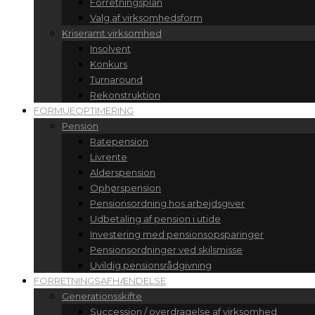
Forretningsplan
Valg af virksomhedsform
Kriseramt virksomhed
Insolvent
Konkurs
Turnaround
Rekonstruktion
FORMUEOPTIMERING
Pension
Ratepension
Livrente
Alderspension
Ophørspension
Pensionsordning hos arbejdsgiver
Udbetaling af pension i utide
Investering med pensionsopsparinger
Pensionsordninger ved skilsmisse
Uvildig pensionsrådgivning
FORRETNINGSAFHÆNDELSE
Generationsskifte
Succession / overdragelse af virksomhed