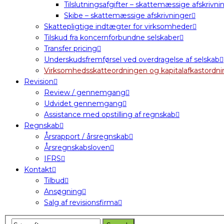
Tilslutningsafgifter – skattemæssige afskrivni
Skibe – skattemæssige afskrivninger
Skattepligtige indtægter for virksomheder
Tilskud fra koncernforbundne selskaber
Transfer pricing
Underskudsfremførsel ved overdragelse af selskab
Virksomhedsskatteordningen og kapitalafkastordn
Revision
Review / gennemgang
Udvidet gennemgang
Assistance med opstilling af regnskab
Regnskab
Årsrapport / årsregnskab
Årsregnskabsloven
IFRS
Kontakt
Tilbud
Ansøgning
Salg af revisionsfirma