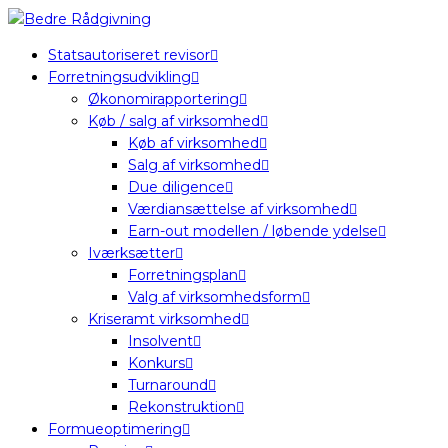
Statsautoriseret revisor
Forretningsudvikling
Økonomirapportering
Køb / salg af virksomhed
Køb af virksomhed
Salg af virksomhed
Due diligence
Værdiansættelse af virksomhed
Earn-out modellen / løbende ydelse
Iværksætter
Forretningsplan
Valg af virksomhedsform
Kriseramt virksomhed
Insolvent
Konkurs
Turnaround
Rekonstruktion
Formueoptimering