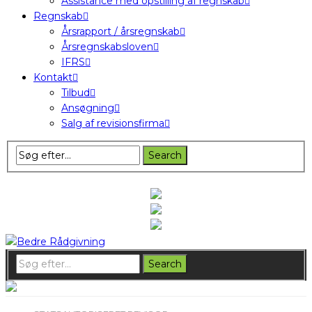
Assistance med opstilling af regnskab
Regnskab
Årsrapport / årsregnskab
Årsregnskabsloven
IFRS
Kontakt
Tilbud
Ansøgning
Salg af revisionsfirma