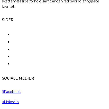
skattemæssige forhold samt anden rådgivning af højeste
kvalitet.
SIDER
FAQ
Kerneydelser
Specialer
Typiske kunder
A – Å
SOCIALE MEDIER
Facebook
LinkedIn