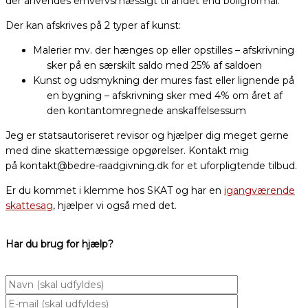
der anvendes erhvervsmæssigt til andet end boligformål.
Der kan afskrives på 2 typer af kunst:
Malerier mv. der hænges op eller opstilles – afskrivning
sker på en særskilt saldo med 25% af saldoen
Kunst og udsmykning der mures fast eller lignende på
en bygning – afskrivning sker med 4% om året af
den kontantomregnede anskaffelsessum
Jeg er statsautoriseret revisor og hjælper dig meget gerne
med dine skattemæssige opgørelser. Kontakt mig
på kontakt@bedre-raadgivning.dk for et uforpligtende tilbud.
Er du kommet i klemme hos SKAT og har en
igangværende
skattesag
, hjælper vi også med det.
Har du brug for hjælp?