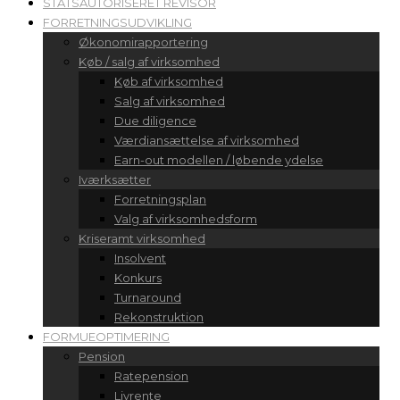
STATSAUTORISERET REVISOR
FORRETNINGSUDVIKLING
Økonomirapportering
Køb / salg af virksomhed
Køb af virksomhed
Salg af virksomhed
Due diligence
Værdiansættelse af virksomhed
Earn-out modellen / løbende ydelse
Iværksætter
Forretningsplan
Valg af virksomhedsform
Kriseramt virksomhed
Insolvent
Konkurs
Turnaround
Rekonstruktion
FORMUEOPTIMERING
Pension
Ratepension
Livrente