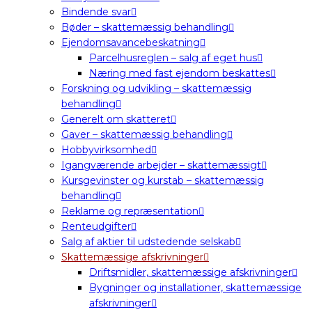
Bindende svar
Bøder – skattemæssig behandling
Ejendomsavancebeskatning
Parcelhusreglen – salg af eget hus
Næring med fast ejendom beskattes
Forskning og udvikling – skattemæssig
behandling
Generelt om skatteret
Gaver – skattemæssig behandling
Hobbyvirksomhed
Igangværende arbejder – skattemæssigt
Kursgevinster og kurstab – skattemæssig
behandling
Reklame og repræsentation
Renteudgifter
Salg af aktier til udstedende selskab
Skattemæssige afskrivninger
Driftsmidler, skattemæssige afskrivninger
Bygninger og installationer, skattemæssige
afskrivninger