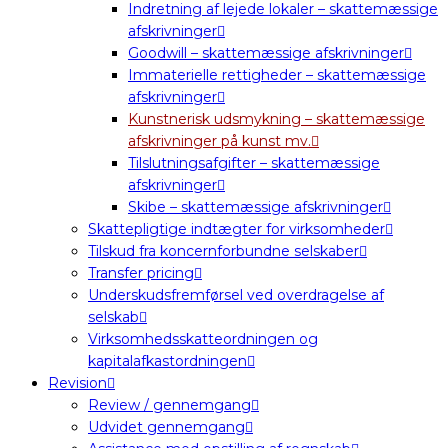
Indretning af lejede lokaler – skattemæssige
afskrivninger
Goodwill – skattemæssige afskrivninger
Immaterielle rettigheder – skattemæssige
afskrivninger
Kunstnerisk udsmykning – skattemæssige
afskrivninger på kunst mv.
Tilslutningsafgifter – skattemæssige
afskrivninger
Skibe – skattemæssige afskrivninger
Skattepligtige indtægter for virksomheder
Tilskud fra koncernforbundne selskaber
Transfer pricing
Underskudsfremførsel ved overdragelse af
selskab
Virksomhedsskatteordningen og
kapitalafkastordningen
Revision
Review / gennemgang
Udvidet gennemgang