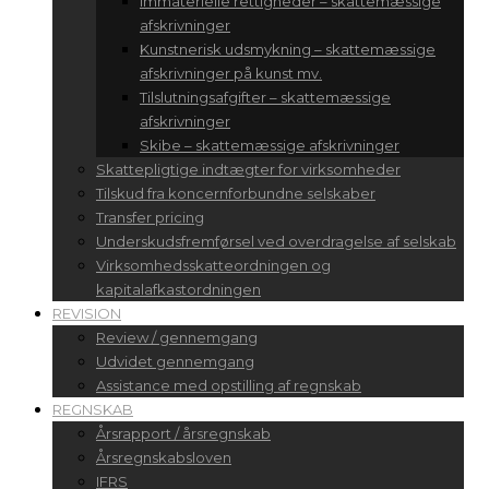
Immaterielle rettigheder – skattemæssige
afskrivninger
Kunstnerisk udsmykning – skattemæssige
afskrivninger på kunst mv.
Tilslutningsafgifter – skattemæssige
afskrivninger
Skibe – skattemæssige afskrivninger
Skattepligtige indtægter for virksomheder
Tilskud fra koncernforbundne selskaber
Transfer pricing
Underskudsfremførsel ved overdragelse af selskab
Virksomhedsskatteordningen og
kapitalafkastordningen
REVISION
Review / gennemgang
Udvidet gennemgang
Assistance med opstilling af regnskab
REGNSKAB
Årsrapport / årsregnskab
Årsregnskabsloven
IFRS