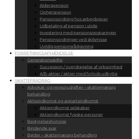
Alderspension
Ophørspension
Pensionsordning hos arbejdsgiver
Udbetaling af pension i utide
Investering med pensionsopsparinger
Pensionsordninger ved skilsmisse
Uvildig pensionsrådgivning
FORRETNINGSAFHÆNDELSE
Generationsskifte
Succession / overdragelse af virksomhed
A/B-aktier / aktier med forlods udbytte
SKATTEFRADRAG
Advokat- og revisorudgifter – skattemæssig
behandling
Aktieindkomst og anpartsindkomst
Aktieindkomst selskaber
Aktieindkomst fysiske personer
Bestyrelseshonorar
Bindende svar
Bøder – skattemæssig behandling