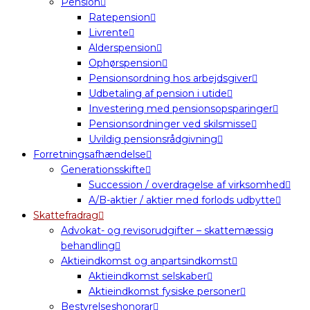
Pension
Ratepension
Livrente
Alderspension
Ophørspension
Pensionsordning hos arbejdsgiver
Udbetaling af pension i utide
Investering med pensionsopsparinger
Pensionsordninger ved skilsmisse
Uvildig pensionsrådgivning
Forretningsafhændelse
Generationsskifte
Succession / overdragelse af virksomhed
A/B-aktier / aktier med forlods udbytte
Skattefradrag
Advokat- og revisorudgifter – skattemæssig
behandling
Aktieindkomst og anpartsindkomst
Aktieindkomst selskaber
Aktieindkomst fysiske personer
Bestyrelseshonorar