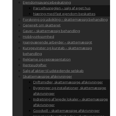
Ejendomsavancebeskatning
Parcelhusreglen – salg af eget hus
Næring med fast ejendom beskattes
Forskning og udvikling – skattemæssig behandling
Generelt om skatteret
Gaver – skattemæssig behandling
Hobbyvirksomhed
Igangværende arbejder – skattemæssigt
Kursgevinster og kurstab – skattemæssig
behandling
Reklame og repræsentation
Renteudgifter
Salg af aktier til udstedende selskab
Skattemæssige afskrivninger
Driftsmidler, skattemæssige afskrivninger
Bygninger og installationer, skattemæssige
afskrivninger
Indretning af lejede lokaler – skattemæssige
afskrivninger
Goodwill – skattemæssige afskrivninger