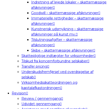
Indretning af lejede lokaler – skattemæssige
afskrivninger
Goodwill – skattemæssige afskrivninger
Immaterielle rettigheder – skattemæssige
afskrivninger
Kunstnerisk udsmykning – skattemæssige
afskrivninger på kunst mv.
Tilslutningsafgifter – skattemæssige
afskrivninger
Skibe – skattemæssige afskrivninger
Skattepligtige indtægter for virksomheder
Tilskud fra koncernforbundne selskaber
Transfer pricing
Underskudsfremførsel ved overdragelse af
selskab
Virksomhedsskatteordningen og
kapitalafkastordningen
Revision
Review / gennemgang
Udvidet gennemgang