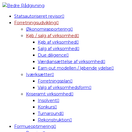
Statsautoriseret revisor
Forretningsudvikling
Økonomirapportering
Køb / salg af virksomhed
Køb af virksomhed
Salg af virksomhed
Due diligence
Værdiansættelse af virksomhed
Earn-out modellen / løbende ydelse
Iværksætter
Forretningsplan
Valg af virksomhedsform
Kriseramt virksomhed
Insolvent
Konkurs
Turnaround
Rekonstruktion
Formueoptimering