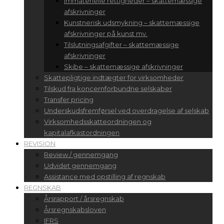
Immaterielle rettigheder – skattemæssige
afskrivninger
Kunstnerisk udsmykning – skattemæssige
afskrivninger på kunst mv.
Tilslutningsafgifter – skattemæssige
afskrivninger
Skibe – skattemæssige afskrivninger
Skattepligtige indtægter for virksomheder
Tilskud fra koncernforbundne selskaber
Transfer pricing
Underskudsfremførsel ved overdragelse af selskab
Virksomhedsskatteordningen og
kapitalafkastordningen
REVISION
Review / gennemgang
Udvidet gennemgang
Assistance med opstilling af regnskab
REGNSKAB
Årsrapport / årsregnskab
Årsregnskabsloven
IFRS