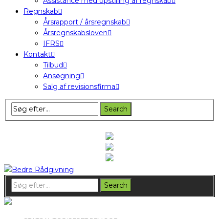
Assistance med opstilling af regnskab
Regnskab
Årsrapport / årsregnskab
Årsregnskabsloven
IFRS
Kontakt
Tilbud
Ansøgning
Salg af revisionsfirma