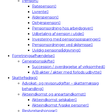
Pension
Ratepension
Livrente
Alderspension
Ophørspension
Pensionsordning hos arbejdsgiver
Udbetaling af pension i utide
Investering med pensionsopsparinger
Pensionsordninger ved skilsmisse
Uvildig pensionsrådgivning
Forretningsafhændelse
Generationsskifte
Succession / overdragelse af virksomhed
A/B-aktier / aktier med forlods udbytte
Skattefradrag
Advokat- og revisorudgifter – skattemæssig
behandling
Aktieindkomst og anpartsindkomst
Aktieindkomst selskaber
Aktieindkomst fysiske personer
Bestyrelseshonorar