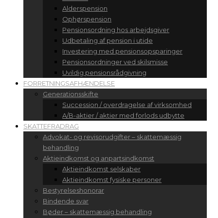
Alderspension
Ophørspension
Pensionsordning hos arbejdsgiver
Udbetaling af pension i utide
Investering med pensionsopsparinger
Pensionsordninger ved skilsmisse
Uvildig pensionsrådgivning
FORRETNINGSAFHÆNDELSE
Generationsskifte
Succession / overdragelse af virksomhed
A/B-aktier / aktier med forlods udbytte
SKATTEFRADRAG
Advokat- og revisorudgifter – skattemæssig
behandling
Aktieindkomst og anpartsindkomst
Aktieindkomst selskaber
Aktieindkomst fysiske personer
Bestyrelseshonorar
Bindende svar
Bøder – skattemæssig behandling