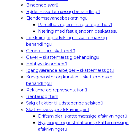
Bindende svar
Bøder – skattemæssig behandling
Ejendomsavancebeskatning
Parcelhusreglen – salg af eget hus
Næring med fast ejendom beskattes
Forskning og udvikling – skattemæssig
behandling
Generelt om skatteret
Gaver – skattemæssig behandling
Hobbyvirksomhed
Igangværende arbejder – skattemæssigt
Kursgevinster og kurstab – skattemæssig
behandling
Reklame og repræsentation
Renteudgifter
Salg af aktier til udstedende selskab
Skattemæssige afskrivninger
Driftsmidler, skattemæssige afskrivninger
Bygninger og installationer, skattemæssige
afskrivninger