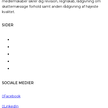
medlemskaber sikrer dig revision, regnskab, rådgivning om
skattemæssige forhold samt anden rådgivning af højeste
kvalitet.
SIDER
FAQ
Kerneydelser
Specialer
Typiske kunder
A – Å
SOCIALE MEDIER
Facebook
LinkedIn