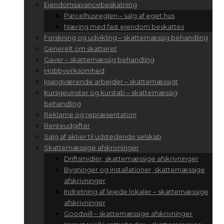
Ejendomsavancebeskatning
Parcelhusreglen – salg af eget hus
Næring med fast ejendom beskattes
Forskning og udvikling – skattemæssig behandling
Generelt om skatteret
Gaver – skattemæssig behandling
Hobbyvirksomhed
Igangværende arbejder – skattemæssigt
Kursgevinster og kurstab – skattemæssig
behandling
Reklame og repræsentation
Renteudgifter
Salg af aktier til udstedende selskab
Skattemæssige afskrivninger
Driftsmidler, skattemæssige afskrivninger
Bygninger og installationer, skattemæssige
afskrivninger
Indretning af lejede lokaler – skattemæssige
afskrivninger
Goodwill – skattemæssige afskrivninger