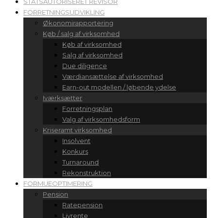
STATSAUTORISERET REVISOR
FORRETNINGSUDVIKLING
Økonomirapportering
Køb / salg af virksomhed
Køb af virksomhed
Salg af virksomhed
Due diligence
Værdiansættelse af virksomhed
Earn-out modellen / løbende ydelse
Iværksætter
Forretningsplan
Valg af virksomhedsform
Kriseramt virksomhed
Insolvent
Konkurs
Turnaround
Rekonstruktion
FORMUEOPTIMERING
Pension
Ratepension
Livrente