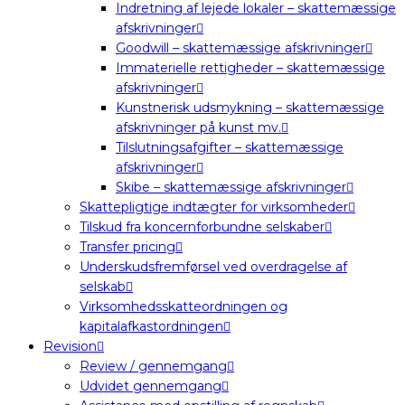
Indretning af lejede lokaler – skattemæssige
afskrivninger
Goodwill – skattemæssige afskrivninger
Immaterielle rettigheder – skattemæssige
afskrivninger
Kunstnerisk udsmykning – skattemæssige
afskrivninger på kunst mv.
Tilslutningsafgifter – skattemæssige
afskrivninger
Skibe – skattemæssige afskrivninger
Skattepligtige indtægter for virksomheder
Tilskud fra koncernforbundne selskaber
Transfer pricing
Underskudsfremførsel ved overdragelse af
selskab
Virksomhedsskatteordningen og
kapitalafkastordningen
Revision
Review / gennemgang
Udvidet gennemgang