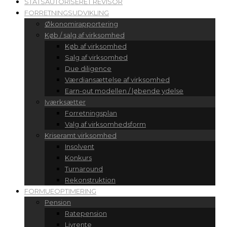
STATSAUTORISERET REVISOR
FORRETNINGSUDVIKLING
Økonomirapportering
Køb / salg af virksomhed
Køb af virksomhed
Salg af virksomhed
Due diligence
Værdiansættelse af virksomhed
Earn-out modellen / løbende ydelse
Iværksætter
Forretningsplan
Valg af virksomhedsform
Kriseramt virksomhed
Insolvent
Konkurs
Turnaround
Rekonstruktion
FORMUEOPTIMERING
Pension
Ratepension
Livrente