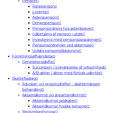
Pension
Ratepension
Livrente
Alderspension
Ophørspension
Pensionsordning hos arbejdsgiver
Udbetaling af pension i utide
Investering med pensionsopsparinger
Pensionsordninger ved skilsmisse
Uvildig pensionsrådgivning
Forretningsafhændelse
Generationsskifte
Succession / overdragelse af virksomhed
A/B-aktier / aktier med forlods udbytte
Skattefradrag
Advokat- og revisorudgifter – skattemæssig
behandling
Aktieindkomst og anpartsindkomst
Aktieindkomst selskaber
Aktieindkomst fysiske personer
Bestyrelseshonorar