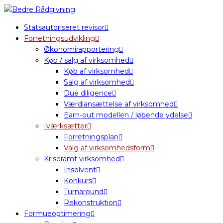
Statsautoriseret revisor
Forretningsudvikling
Økonomirapportering
Køb / salg af virksomhed
Køb af virksomhed
Salg af virksomhed
Due diligence
Værdiansættelse af virksomhed
Earn-out modellen / løbende ydelse
Iværksætter
Forretningsplan
Valg af virksomhedsform
Kriseramt virksomhed
Insolvent
Konkurs
Turnaround
Rekonstruktion
Formueoptimering