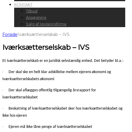
KONTAKT
Tilbud
Ansøgning
Salg af revisionsfirma
Forside
Iværksætterselskab – IVS
Iværksætterselskab – IVS
Et iværksætterselskab er en juridisk selvstændig enhed. Det betyder bl.a.:
·
Der skal ske en helt klar adskillelse mellem ejerens økonomi og
iværksætterselskabets økonomi
·
Der skal aflægges offentlig tilgængelig årsrapport for
iværksætterselskabet
·
Beskatning af iværksætterselskabet sker hos iværksætterselskabet og
ikke hos ejeren
·
Ejeren må ikke låne penge af iværksætterselskabet