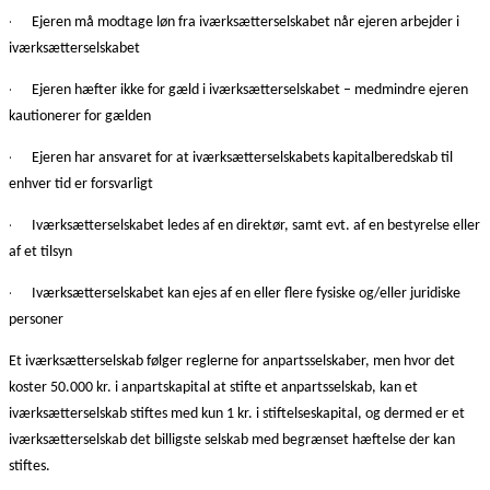
·
Ejeren må modtage løn fra iværksætterselskabet når ejeren arbejder i
iværksætterselskabet
·
Ejeren hæfter ikke for gæld i iværksætterselskabet – medmindre ejeren
kautionerer for gælden
·
Ejeren har ansvaret for at iværksætterselskabets kapitalberedskab til
enhver tid er forsvarligt
·
Iværksætterselskabet ledes af en direktør, samt evt. af en bestyrelse eller
af et tilsyn
·
Iværksætterselskabet kan ejes af en eller flere fysiske og/eller juridiske
personer
Et iværksætterselskab følger reglerne for anpartsselskaber, men hvor det
koster 50.000 kr. i anpartskapital at stifte et anpartsselskab, kan et
iværksætterselskab stiftes med kun 1 kr. i stiftelseskapital, og dermed er et
iværksætterselskab det billigste selskab med begrænset hæftelse der kan
stiftes.