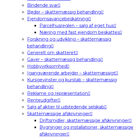
Bindende svar
Bøder – skattemæssig behandling
Ejendomsavancebeskatning
Parcelhusreglen – salg af eget hus
Næring med fast ejendom beskattes
Forskning og udvikling – skattemæssig
behandling
Generelt om skatteret
Gaver – skattemæssig behandling
Hobbyvirksomhed
Igangværende arbejder – skattemæssigt
Kursgevinster og kurstab – skattemæssig
behandling
Reklame og repræsentation
Renteudgifter
Salg af aktier til udstedende selskab
Skattemæssige afskrivninger
Driftsmidler, skattemæssige afskrivninger
Bygninger og installationer, skattemæssige
afskrivninger