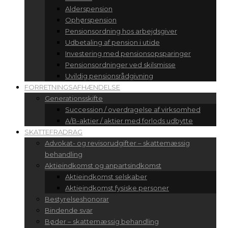
Alderspension
Ophørspension
Pensionsordning hos arbejdsgiver
Udbetaling af pension i utide
Investering med pensionsopsparinger
Pensionsordninger ved skilsmisse
Uvildig pensionsrådgivning
FORRETNINGSAFHÆNDELSE
Generationsskifte
Succession / overdragelse af virksomhed
A/B-aktier / aktier med forlods udbytte
SKATTEFRADRAG
Advokat- og revisorudgifter – skattemæssig
behandling
Aktieindkomst og anpartsindkomst
Aktieindkomst selskaber
Aktieindkomst fysiske personer
Bestyrelseshonorar
Bindende svar
Bøder – skattemæssig behandling