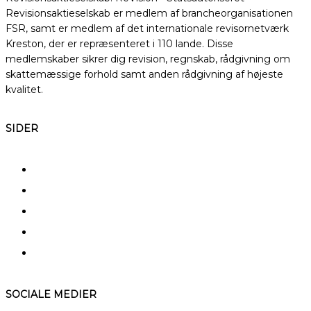
Revisionsaktieselskab er medlem af brancheorganisationen
FSR, samt er medlem af det internationale revisornetværk
Kreston, der er repræsenteret i 110 lande. Disse
medlemskaber sikrer dig revision, regnskab, rådgivning om
skattemæssige forhold samt anden rådgivning af højeste
kvalitet.
SIDER
FAQ
Kerneydelser
Specialer
Typiske kunder
A – Å
SOCIALE MEDIER