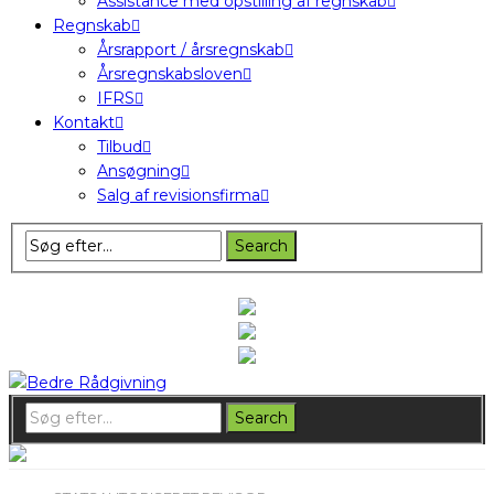
Assistance med opstilling af regnskab
Regnskab
Årsrapport / årsregnskab
Årsregnskabsloven
IFRS
Kontakt
Tilbud
Ansøgning
Salg af revisionsfirma