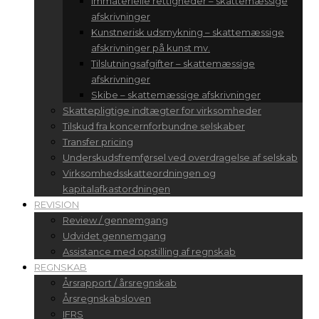
Immaterielle rettigheder – skattemæssige
afskrivninger
Kunstnerisk udsmykning – skattemæssige
afskrivninger på kunst mv.
Tilslutningsafgifter – skattemæssige
afskrivninger
Skibe – skattemæssige afskrivninger
Skattepligtige indtægter for virksomheder
Tilskud fra koncernforbundne selskaber
Transfer pricing
Underskudsfremførsel ved overdragelse af selskab
Virksomhedsskatteordningen og
kapitalafkastordningen
REVISION
Review / gennemgang
Udvidet gennemgang
Assistance med opstilling af regnskab
REGNSKAB
Årsrapport / årsregnskab
Årsregnskabsloven
IFRS