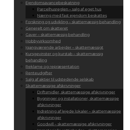
Ejendomsavancebeskatning
Parcelhusreglen – salg af eget hus
Næring med fast ejendom beskattes
Forskning og udvikling – skattemæssig behandling
Generelt om skatteret
Gaver – skattemæssig behandling
Hobbyvirksomhed
Igangværende arbejder – skattemæssigt
Kursgevinster og kurstab – skattemæssig
behandling
Reklame og repræsentation
Renteudgifter
Salg af aktier til udstedende selskab
Skattemæssige afskrivninger
Driftsmidler, skattemæssige afskrivninger
Bygninger og installationer, skattemæssige
afskrivninger
Indretning af lejede lokaler – skattemæssige
afskrivninger
Goodwill – skattemæssige afskrivninger