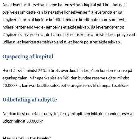
Da et iværksætterselskab alene har en selskabskapital på 1 kr., skal det
overvejes om dette kan få negative konsekvenser fra leverandører og
långivere i form af kortere kredittid, mindre kreditmaksimum samt evt.
højere renter end ved eksempelvis et aktieselskab, da leverandører og
långivere kan vurdere at de har en højere risiko for at miste deres penge ved
udlån til et iværksætterselskab end til et bedre polstret aktieselskab.
Opsparing af kapital
Hvert år skal mindst 25% af årets overskud bindes på en bunden reserve på
egenkapitalen. Når egenkapitalen inkl. den bundne reserve udgør mindst
50.000 kr., kan iværksætterselskabet omregistreres til et anpartsselskab.
Udbetaling af udbytte
Der kan først udbetales udbytte når egenkapitalen inkl. den bundne reserve
udgør mindst 50.000 kr.
Har du brug for hjælp?