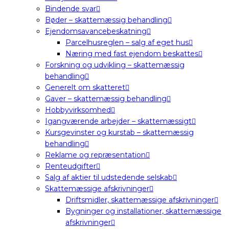
Bindende svar
Bøder – skattemæssig behandling
Ejendomsavancebeskatning
Parcelhusreglen – salg af eget hus
Næring med fast ejendom beskattes
Forskning og udvikling – skattemæssig
behandling
Generelt om skatteret
Gaver – skattemæssig behandling
Hobbyvirksomhed
Igangværende arbejder – skattemæssigt
Kursgevinster og kurstab – skattemæssig
behandling
Reklame og repræsentation
Renteudgifter
Salg af aktier til udstedende selskab
Skattemæssige afskrivninger
Driftsmidler, skattemæssige afskrivninger
Bygninger og installationer, skattemæssige
afskrivninger