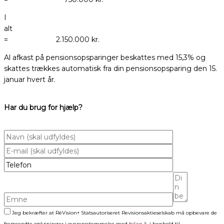
I
al
= 2.150.000 kr.
Al afkast på pensionsopsparinger beskattes med 15,3% og
skattes trækkes automatisk fra din pensionsopsparing den 15.
januar hvert år.
Har du brug for hjælp?
Jeg bekræfter at RéVision+ Statsautoriseret Revisionsaktieselskab må opbevare de
fremsendte oplysninger i overensstemmelse med
bilag A
, i henhold til