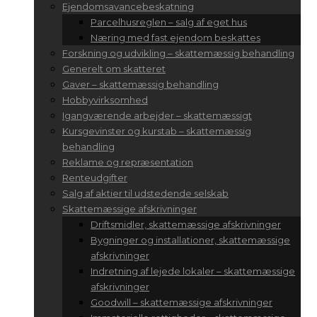
Ejendomsavancebeskatning
Parcelhusreglen – salg af eget hus
Næring med fast ejendom beskattes
Forskning og udvikling – skattemæssig behandling
Generelt om skatteret
Gaver – skattemæssig behandling
Hobbyvirksomhed
Igangværende arbejder – skattemæssigt
Kursgevinster og kurstab – skattemæssig
behandling
Reklame og repræsentation
Renteudgifter
Salg af aktier til udstedende selskab
Skattemæssige afskrivninger
Driftsmidler, skattemæssige afskrivninger
Bygninger og installationer, skattemæssige
afskrivninger
Indretning af lejede lokaler – skattemæssige
afskrivninger
Goodwill – skattemæssige afskrivninger