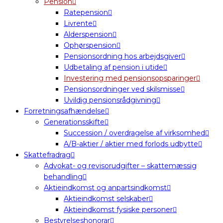
Pension
Ratepension
Livrente
Alderspension
Ophørspension
Pensionsordning hos arbejdsgiver
Udbetaling af pension i utide
Investering med pensionsopsparinger
Pensionsordninger ved skilsmisse
Uvildig pensionsrådgivning
Forretningsafhændelse
Generationsskifte
Succession / overdragelse af virksomhed
A/B-aktier / aktier med forlods udbytte
Skattefradrag
Advokat- og revisorudgifter – skattemæssig
behandling
Aktieindkomst og anpartsindkomst
Aktieindkomst selskaber
Aktieindkomst fysiske personer
Bestyrelseshonorar