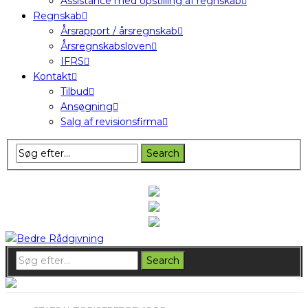
Assistance med opstilling af regnskab
Regnskab
Årsrapport / årsregnskab
Årsregnskabsloven
IFRS
Kontakt
Tilbud
Ansøgning
Salg af revisionsfirma