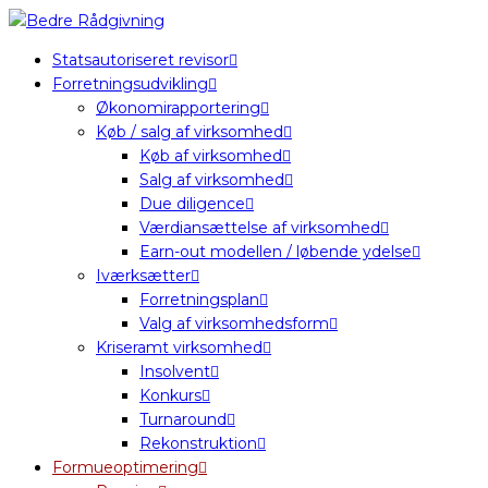
Statsautoriseret revisor
Forretningsudvikling
Økonomirapportering
Køb / salg af virksomhed
Køb af virksomhed
Salg af virksomhed
Due diligence
Værdiansættelse af virksomhed
Earn-out modellen / løbende ydelse
Iværksætter
Forretningsplan
Valg af virksomhedsform
Kriseramt virksomhed
Insolvent
Konkurs
Turnaround
Rekonstruktion
Formueoptimering