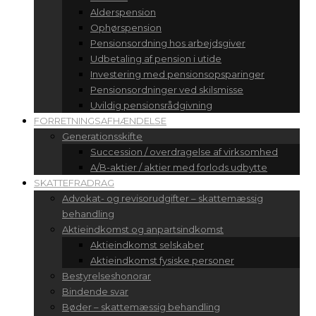
Alderspension
Ophørspension
Pensionsordning hos arbejdsgiver
Udbetaling af pension i utide
Investering med pensionsopsparinger
Pensionsordninger ved skilsmisse
Uvildig pensionsrådgivning
FORRETNINGSAFHÆNDELSE
Generationsskifte
Succession / overdragelse af virksomhed
A/B-aktier / aktier med forlods udbytte
SKATTEFRADRAG
Advokat- og revisorudgifter – skattemæssig
behandling
Aktieindkomst og anpartsindkomst
Aktieindkomst selskaber
Aktieindkomst fysiske personer
Bestyrelseshonorar
Bindende svar
Bøder – skattemæssig behandling