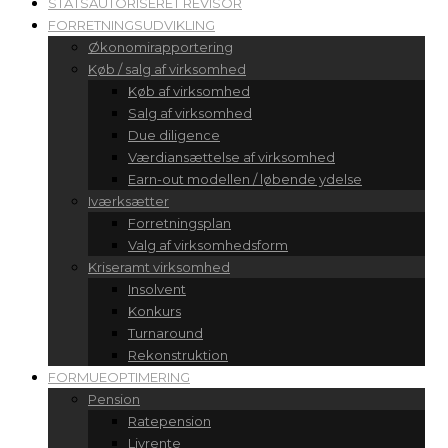
STATSAUTORISERET REVISOR
FORRETNINGSUDVIKLING
Økonomirapportering
Køb / salg af virksomhed
Køb af virksomhed
Salg af virksomhed
Due diligence
Værdiansættelse af virksomhed
Earn-out modellen / løbende ydelse
Iværksætter
Forretningsplan
Valg af virksomhedsform
Kriseramt virksomhed
Insolvent
Konkurs
Turnaround
Rekonstruktion
FORMUEOPTIMERING
Pension
Ratepension
Livrente