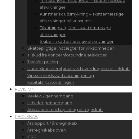
Immaterielle rettigheder – skattemæssige
afskrivninger
Kunstnerisk udsmykning – skattemæssige
afskrivninger på kunst mv.
Tilslutningsafgifter – skattemæssige
afskrivninger
Skibe – skattemæssige afskrivninger
Skattepligtige indtægter for virksomheder
Tilskud fra koncernforbundne selskaber
Transfer pricing
Underskudsfremførsel ved overdragelse af selskab
Virksomhedsskatteordningen og
kapitalafkastordningen
REVISION
Review / gennemgang
Udvidet gennemgang
Assistance med opstilling af regnskab
REGNSKAB
Årsrapport / årsregnskab
Årsregnskabsloven
IFRS