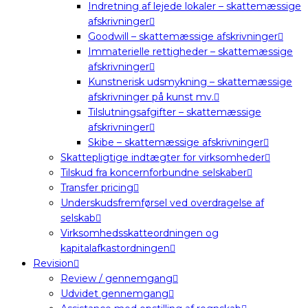
Indretning af lejede lokaler – skattemæssige
afskrivninger
Goodwill – skattemæssige afskrivninger
Immaterielle rettigheder – skattemæssige
afskrivninger
Kunstnerisk udsmykning – skattemæssige
afskrivninger på kunst mv.
Tilslutningsafgifter – skattemæssige
afskrivninger
Skibe – skattemæssige afskrivninger
Skattepligtige indtægter for virksomheder
Tilskud fra koncernforbundne selskaber
Transfer pricing
Underskudsfremførsel ved overdragelse af
selskab
Virksomhedsskatteordningen og
kapitalafkastordningen
Revision
Review / gennemgang
Udvidet gennemgang