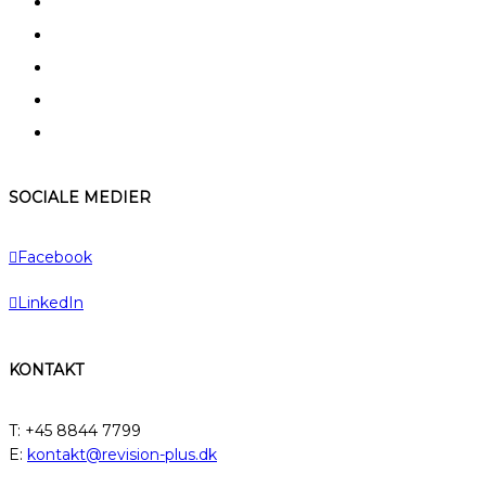
FAQ
Kerneydelser
Specialer
Typiske kunder
A – Å
SOCIALE MEDIER
Facebook
LinkedIn
KONTAKT
T: +45 8844 7799
E:
kontakt@revision-plus.dk