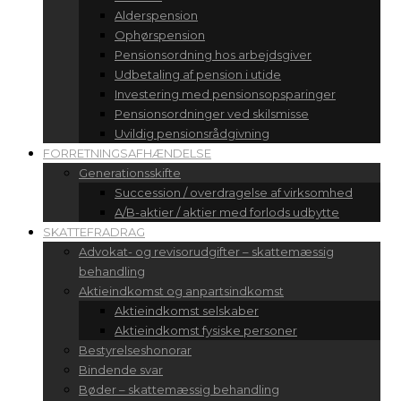
Alderspension
Ophørspension
Pensionsordning hos arbejdsgiver
Udbetaling af pension i utide
Investering med pensionsopsparinger
Pensionsordninger ved skilsmisse
Uvildig pensionsrådgivning
FORRETNINGSAFHÆNDELSE
Generationsskifte
Succession / overdragelse af virksomhed
A/B-aktier / aktier med forlods udbytte
SKATTEFRADRAG
Advokat- og revisorudgifter – skattemæssig
behandling
Aktieindkomst og anpartsindkomst
Aktieindkomst selskaber
Aktieindkomst fysiske personer
Bestyrelseshonorar
Bindende svar
Bøder – skattemæssig behandling