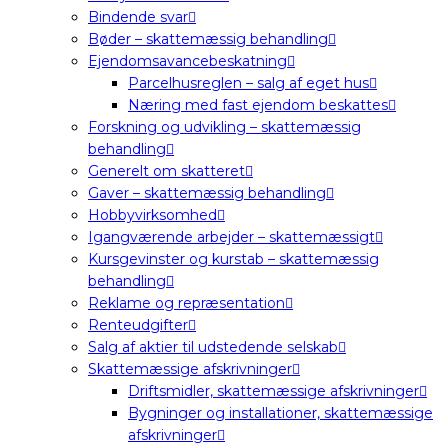
Bindende svar
Bøder – skattemæssig behandling
Ejendomsavancebeskatning
Parcelhusreglen – salg af eget hus
Næring med fast ejendom beskattes
Forskning og udvikling – skattemæssig
behandling
Generelt om skatteret
Gaver – skattemæssig behandling
Hobbyvirksomhed
Igangværende arbejder – skattemæssigt
Kursgevinster og kurstab – skattemæssig
behandling
Reklame og repræsentation
Renteudgifter
Salg af aktier til udstedende selskab
Skattemæssige afskrivninger
Driftsmidler, skattemæssige afskrivninger
Bygninger og installationer, skattemæssige
afskrivninger