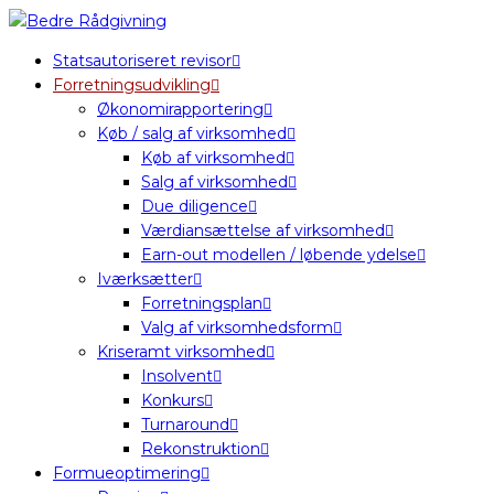
Statsautoriseret revisor
Forretningsudvikling
Økonomirapportering
Køb / salg af virksomhed
Køb af virksomhed
Salg af virksomhed
Due diligence
Værdiansættelse af virksomhed
Earn-out modellen / løbende ydelse
Iværksætter
Forretningsplan
Valg af virksomhedsform
Kriseramt virksomhed
Insolvent
Konkurs
Turnaround
Rekonstruktion
Formueoptimering