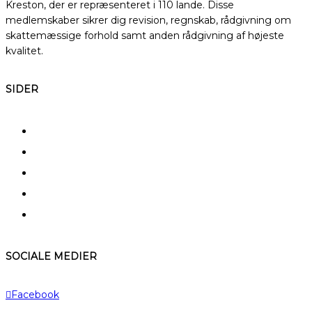
Kreston, der er repræsenteret i 110 lande. Disse
medlemskaber sikrer dig revision, regnskab, rådgivning om
skattemæssige forhold samt anden rådgivning af højeste
kvalitet.
SIDER
FAQ
Kerneydelser
Specialer
Typiske kunder
A – Å
SOCIALE MEDIER
Facebook