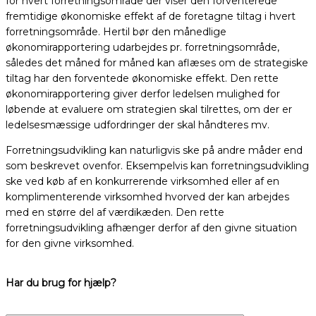
for hvert forretningsområde der viser den forventerede
fremtidige økonomiske effekt af de foretagne tiltag i hvert
forretningsområde. Hertil bør den månedlige
økonomirapportering udarbejdes pr. forretningsområde,
således det måned for måned kan aflæses om de strategiske
tiltag har den forventede økonomiske effekt. Den rette
økonomirapportering giver derfor ledelsen mulighed for
løbende at evaluere om strategien skal tilrettes, om der er
ledelsesmæssige udfordringer der skal håndteres mv.
Forretningsudvikling kan naturligvis ske på andre måder end
som beskrevet ovenfor. Eksempelvis kan forretningsudvikling
ske ved køb af en konkurrerende virksomhed eller af en
komplimenterende virksomhed hvorved der kan arbejdes
med en større del af værdikæden. Den rette
forretningsudvikling afhænger derfor af den givne situation
for den givne virksomhed.
Har du brug for hjælp?