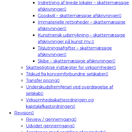
Indretning af lejede lokaler – skattemæssige
afskrivninger
Goodwill – skattemæssige afskrivninger
Immaterielle rettigheder – skattemæssige
afskrivninger
Kunstnerisk udsmykning – skattemæssige
afskrivninger på kunst mv.
Tilslutningsafgifter – skattemæssige
afskrivninger
Skibe – skattemæssige afskrivninger
Skattepligtige indtægter for virksomheder
Tilskud fra koncernforbundne selskaber
Transfer pricing
Underskudsfremførsel ved overdragelse af
selskab
Virksomhedsskatteordningen og
kapitalafkastordningen
Revision
Review / gennemgang
Udvidet gennemgang