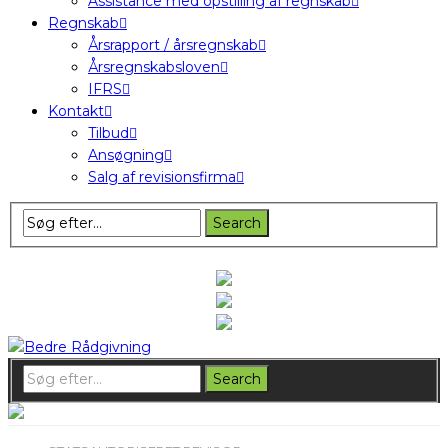
Assistance med opstilling af regnskab
Regnskab
Årsrapport / årsregnskab
Årsregnskabsloven
IFRS
Kontakt
Tilbud
Ansøgning
Salg af revisionsfirma