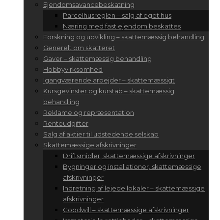
Ejendomsavancebeskatning
Parcelhusreglen – salg af eget hus
Næring med fast ejendom beskattes
Forskning og udvikling – skattemæssig behandling
Generelt om skatteret
Gaver – skattemæssig behandling
Hobbyvirksomhed
Igangværende arbejder – skattemæssigt
Kursgevinster og kurstab – skattemæssig
behandling
Reklame og repræsentation
Renteudgifter
Salg af aktier til udstedende selskab
Skattemæssige afskrivninger
Driftsmidler, skattemæssige afskrivninger
Bygninger og installationer, skattemæssige
afskrivninger
Indretning af lejede lokaler – skattemæssige
afskrivninger
Goodwill – skattemæssige afskrivninger