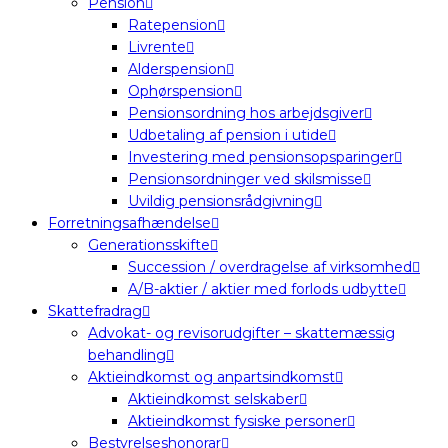
Pension
Ratepension
Livrente
Alderspension
Ophørspension
Pensionsordning hos arbejdsgiver
Udbetaling af pension i utide
Investering med pensionsopsparinger
Pensionsordninger ved skilsmisse
Uvildig pensionsrådgivning
Forretningsafhændelse
Generationsskifte
Succession / overdragelse af virksomhed
A/B-aktier / aktier med forlods udbytte
Skattefradrag
Advokat- og revisorudgifter – skattemæssig
behandling
Aktieindkomst og anpartsindkomst
Aktieindkomst selskaber
Aktieindkomst fysiske personer
Bestyrelseshonorar