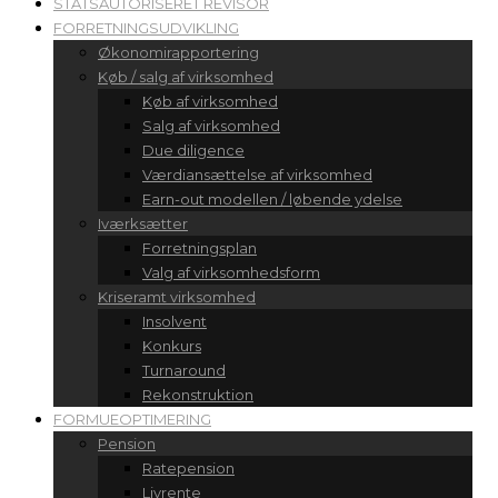
STATSAUTORISERET REVISOR
FORRETNINGSUDVIKLING
Økonomirapportering
Køb / salg af virksomhed
Køb af virksomhed
Salg af virksomhed
Due diligence
Værdiansættelse af virksomhed
Earn-out modellen / løbende ydelse
Iværksætter
Forretningsplan
Valg af virksomhedsform
Kriseramt virksomhed
Insolvent
Konkurs
Turnaround
Rekonstruktion
FORMUEOPTIMERING
Pension
Ratepension
Livrente