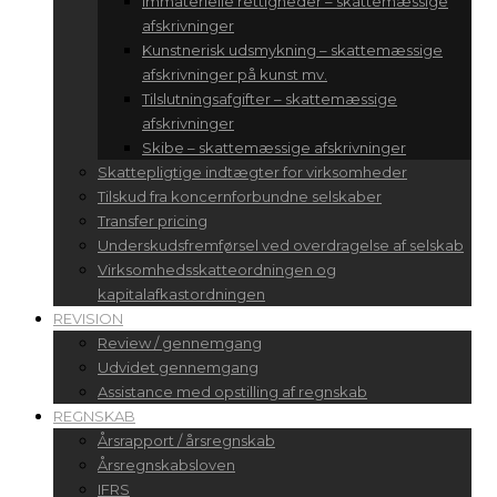
Immaterielle rettigheder – skattemæssige
afskrivninger
Kunstnerisk udsmykning – skattemæssige
afskrivninger på kunst mv.
Tilslutningsafgifter – skattemæssige
afskrivninger
Skibe – skattemæssige afskrivninger
Skattepligtige indtægter for virksomheder
Tilskud fra koncernforbundne selskaber
Transfer pricing
Underskudsfremførsel ved overdragelse af selskab
Virksomhedsskatteordningen og
kapitalafkastordningen
REVISION
Review / gennemgang
Udvidet gennemgang
Assistance med opstilling af regnskab
REGNSKAB
Årsrapport / årsregnskab
Årsregnskabsloven
IFRS