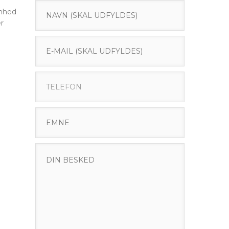
omhed
r