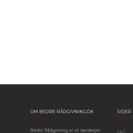
OM BEDRE-RÅDGIVNING.DK
SIDER
Bedre Rådgivning er et danskejet
FAQ