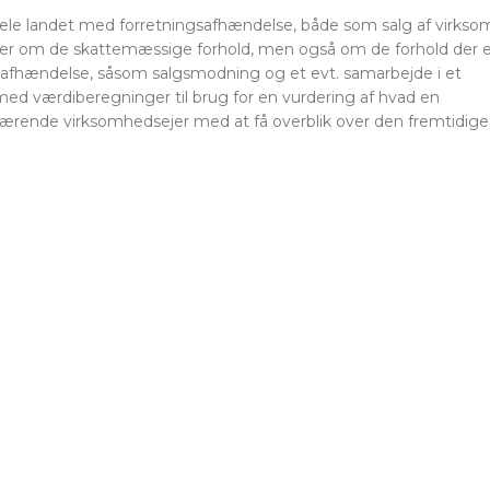
i hele landet med forretningsafhændelse, både som salg af virks
s her om de skattemæssige forhold, men også om de forhold der e
ngsafhændelse, såsom salgsmodning og et evt. samarbejde i et
med værdiberegninger til brug for en vurdering af hvad en
ærende virksomhedsejer med at få overblik over den fremtidige