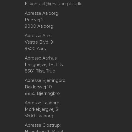
E:
kontakt@revision-plus.dk
Adresse Aalborg:
Porsvej 2
9000 Aalborg
Adresse Aars:
Vestre Blvd. 9
9600 Aars
Adresse Aarhus:
Langhøjvej 1B, 1. tv
8381 Tilst, True
Adresse Bjerringbro:
Baldersvej 10
8850 Bjerringbro
Adresse Faaborg:
Mørkebjergvej 3
5600 Faaborg
Adresse Glostrup:
Naverland 2, 14. sal