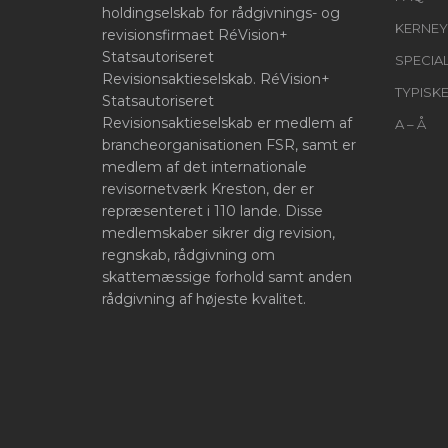
holdingselskab for rådgivnings- og
KERNEY
revisionsfirmaet RéVision+
Statsautoriseret
SPECIA
Revisionsaktieselskab. RéVision+
TYPISK
Statsautoriseret
Revisionsaktieselskab er medlem af
A – Å
brancheorganisationen FSR, samt er
medlem af det internationale
revisornetværk Kreston, der er
repræsenteret i 110 lande. Disse
medlemskaber sikrer dig revision,
regnskab, rådgivning om
skattemæssige forhold samt anden
rådgivning af højeste kvalitet.