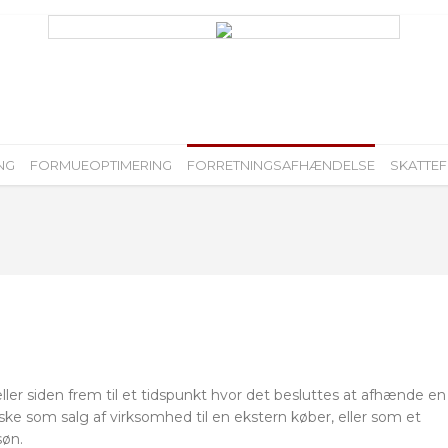
NG
FORMUEOPTIMERING
FORRETNINGSAFHÆNDELSE
SKATTE
ler siden frem til et tidspunkt hvor det besluttes at afhænde en
e som salg af virksomhed til en ekstern køber, eller som et
søn.