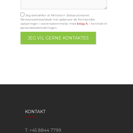
Jeg bekræfter at RéVision+ Statsautoriseret
Revisionsaktieselskab må opbevare de fremsendte
oplysninger i overensstemmelse med
bilag A
, i henhold til
persondataforordningen.
KONTAKT
T: +45 8844 7799