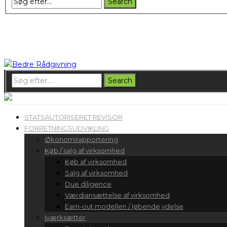
STATSAUTORISERET REVISOR
FORRETNINGSUDVIKLING
Økonomirapportering
Køb / salg af virksomhed
Køb af virksomhed
Salg af virksomhed
Due diligence
Værdiansættelse af virksomhed
Earn-out modellen / løbende ydelse
Iværksætter