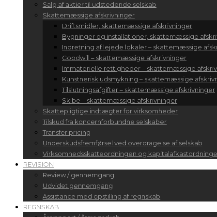
Salg af aktier til udstedende selskab
Skattemæssige afskrivninger
Driftsmidler, skattemæssige afskrivninger
Bygninger og installationer, skattemæssige afskr
Indretning af lejede lokaler – skattemæssige afsk
Goodwill – skattemæssige afskrivninger
Immaterielle rettigheder – skattemæssige afskri
Kunstnerisk udsmykning – skattemæssige afskrivn
Tilslutningsafgifter – skattemæssige afskrivninger
Skibe – skattemæssige afskrivninger
Skattepligtige indtægter for virksomheder
Tilskud fra koncernforbundne selskaber
Transfer pricing
Underskudsfremførsel ved overdragelse af selskab
Virksomhedsskatteordningen og kapitalafkastordning
REVISION
Review / gennemgang
Udvidet gennemgang
Assistance med opstilling af regnskab
REGNSKAB