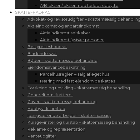
A/B-aktier / aktier med forlods udbytte
SKATTEFRADRAG
Advokat- og revisorudgifter – skattemæssig behandlin
Aktieindkomst og anpartsindkomst
Aktieindkomst selskaber
Aktieindkomst fysiske personer
Bestyrelseshonorar
Bindende svar
Bøder – skattemæssig behandling
Ejendomsavancebeskatning
Parcelhusreglen – salg af eget hus
Næring med fast ejendom beskattes
Forskning og udvikling – skattemæssig behandling
Generelt om skatteret
Gaver – skattemæssig behandling
Hobbyvirksomhed
Igangværende arbejder – skattemæssigt
Kursgevinster og kurstab – skattemæssig behandling
Reklame og repræsentation
Renteudgifter