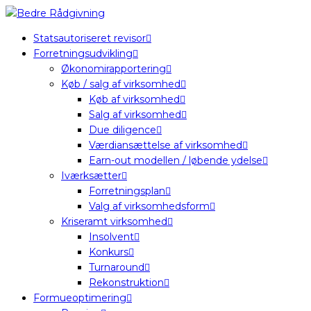
Statsautoriseret revisor
Forretningsudvikling
Økonomirapportering
Køb / salg af virksomhed
Køb af virksomhed
Salg af virksomhed
Due diligence
Værdiansættelse af virksomhed
Earn-out modellen / løbende ydelse
Iværksætter
Forretningsplan
Valg af virksomhedsform
Kriseramt virksomhed
Insolvent
Konkurs
Turnaround
Rekonstruktion
Formueoptimering