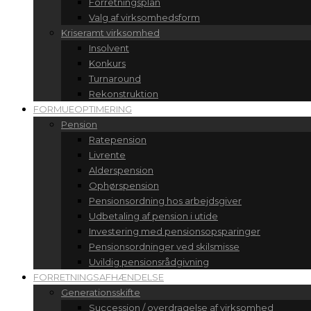
Forretningsplan
Valg af virksomhedsform
Kriseramt virksomhed
Insolvent
Konkurs
Turnaround
Rekonstruktion
FORMUEOPTIMERING
Pension
Ratepension
Livrente
Alderspension
Ophørspension
Pensionsordning hos arbejdsgiver
Udbetaling af pension i utide
Investering med pensionsopsparinger
Pensionsordninger ved skilsmisse
Uvildig pensionsrådgivning
FORRETNINGSAFHÆNDELSE
Generationsskifte
Succession / overdragelse af virksomhed