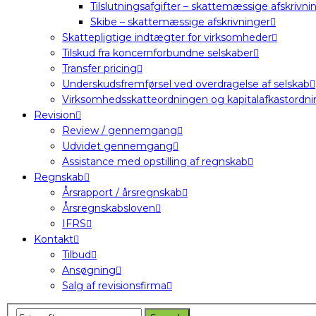
Tilslutningsafgifter – skattemæssige afskrivni
Skibe – skattemæssige afskrivninger
Skattepligtige indtægter for virksomheder
Tilskud fra koncernforbundne selskaber
Transfer pricing
Underskudsfremførsel ved overdragelse af selskab
Virksomhedsskatteordningen og kapitalafkastordn
Revision
Review / gennemgang
Udvidet gennemgang
Assistance med opstilling af regnskab
Regnskab
Årsrapport / årsregnskab
Årsregnskabsloven
IFRS
Kontakt
Tilbud
Ansøgning
Salg af revisionsfirma