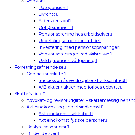
Pension
Ratepension
Livrente
Alderspension
Ophørspension
Pensionsordning hos arbejdsgiver
Udbetaling af pension i utide
Investering med pensionsopsparinger
Pensionsordninger ved skilsmisse
Uvildig pensionsrådgivning
Forretningsafhændelse
Generationsskifte
Succession / overdragelse af virksomhed
A/B-aktier / aktier med forlods udbytte
Skattefradrag
Advokat- og revisorudgifter – skattemæssig behand
Aktieindkomst og anpartsindkomst
Aktieindkomst selskaber
Aktieindkomst fysiske personer
Bestyrelseshonorar
Bindende svar