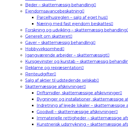
Bøder – skattemæssig behandling
Ejendomsavancebeskatning
Parcelhusreglen – salg af eget hus
Næring med fast ejendom beskattes
Forskning og udvikling – skattemæssig behandling
Generelt om skatteret
Gaver – skattemæssig behandling
Hobbyvirksomhed
Igangværende arbejder – skattemæssigt
Kursgevinster og kurstab – skattemæssig behandli
Reklame og repræsentation
Renteudgifter
Salg af aktier til udstedende selskab
Skattemæssige afskrivninger
Driftsmidler, skattemæssige afskrivninger
Bygninger og installationer, skattemæssige af
Indretning af lejede lokaler – skattemæssige a
Goodwill – skattemæssige afskrivninger
Immaterielle rettigheder – skattemæssige afs
Kunstnerisk udsmykning – skattemæssige afs