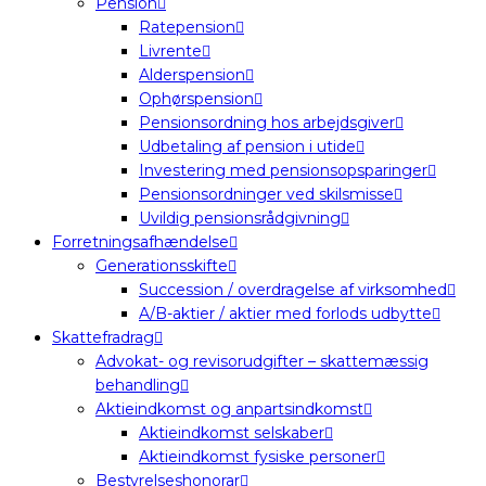
Pension
Ratepension
Livrente
Alderspension
Ophørspension
Pensionsordning hos arbejdsgiver
Udbetaling af pension i utide
Investering med pensionsopsparinger
Pensionsordninger ved skilsmisse
Uvildig pensionsrådgivning
Forretningsafhændelse
Generationsskifte
Succession / overdragelse af virksomhed
A/B-aktier / aktier med forlods udbytte
Skattefradrag
Advokat- og revisorudgifter – skattemæssig
behandling
Aktieindkomst og anpartsindkomst
Aktieindkomst selskaber
Aktieindkomst fysiske personer
Bestyrelseshonorar