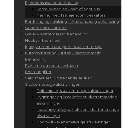
Ejendomsavancebeskatning
Parcelhusreglen – salg af eget hus
Næring med fast ejendom beskattes
Forskning og udvikling – skattemæssig behandling
Generelt om skatteret
Gaver – skattemæssig behandling
Hobbyvirksomhed
Igangværende arbejder – skattemæssigt
Kursgevinster og kurstab – skattemæssig
behandling
Reklame og repræsentation
Renteudgifter
Salg af aktier til udstedende selskab
Skattemæssige afskrivninger
Driftsmidler, skattemæssige afskrivninger
Bygninger og installationer, skattemæssige
afskrivninger
Indretning af lejede lokaler – skattemæssige
afskrivninger
Goodwill – skattemæssige afskrivninger