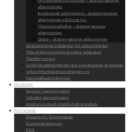
Immaterielle rettigheder – skattemæssige
afskrivninger
Kunstnerisk udsmykning – skattemæssige
afskrivninger på kunst mv.
Tilslutningsafgifter – skattemæssige
afskrivninger
Skibe – skattemæssige afskrivninger
Skattepligtige indtægter for virksomheder
Tilskud fra koncernforbundne selskaber
Transfer pricing
Underskudsfremførsel ved overdragelse af selskab
Virksomhedsskatteordningen og
kapitalafkastordningen
REVISION
Review / gennemgang
Udvidet gennemgang
Assistance med opstilling af regnskab
REGNSKAB
Årsrapport / årsregnskab
Årsregnskabsloven
IFRS