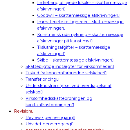
Indretning af lejede lokaler – skattemæssige
afskrivninger
Goodwill – skattemæssige afskrivninger
Immaterielle rettigheder – skattemæssige
afskrivninger
Kunstnerisk udsmykning – skattemæssige
afskrivninger på kunst mv.
Tilslutningsafgifter – skattemæssige
afskrivninger
Skibe – skattemæssige afskrivninger
Skattepligtige indtægter for virksomheder
Tilskud fra koncernforbundne selskaber
Transfer pricing
Underskudsfremførsel ved overdragelse af
selskab
Virksomhedsskatteordningen og
kapitalafkastordningen
Revision
Review / gennemgang
Udvidet gennemgang