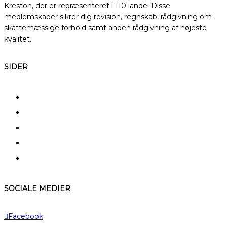
Kreston, der er repræsenteret i 110 lande. Disse
medlemskaber sikrer dig revision, regnskab, rådgivning om
skattemæssige forhold samt anden rådgivning af højeste
kvalitet.
SIDER
FAQ
Kerneydelser
Specialer
Typiske kunder
A – Å
SOCIALE MEDIER
Facebook