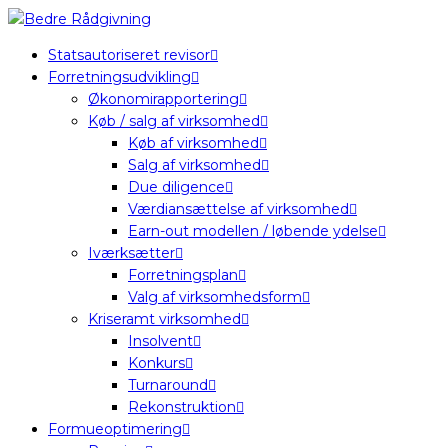
Statsautoriseret revisor
Forretningsudvikling
Økonomirapportering
Køb / salg af virksomhed
Køb af virksomhed
Salg af virksomhed
Due diligence
Værdiansættelse af virksomhed
Earn-out modellen / løbende ydelse
Iværksætter
Forretningsplan
Valg af virksomhedsform
Kriseramt virksomhed
Insolvent
Konkurs
Turnaround
Rekonstruktion
Formueoptimering