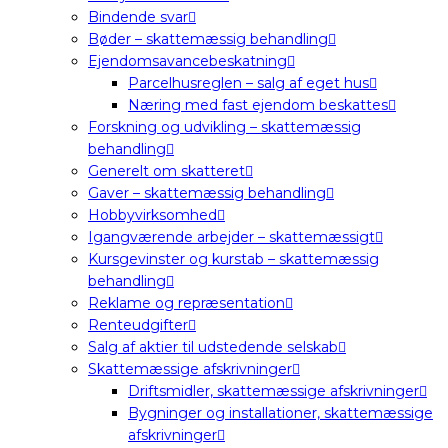
Bindende svar
Bøder – skattemæssig behandling
Ejendomsavancebeskatning
Parcelhusreglen – salg af eget hus
Næring med fast ejendom beskattes
Forskning og udvikling – skattemæssig
behandling
Generelt om skatteret
Gaver – skattemæssig behandling
Hobbyvirksomhed
Igangværende arbejder – skattemæssigt
Kursgevinster og kurstab – skattemæssig
behandling
Reklame og repræsentation
Renteudgifter
Salg af aktier til udstedende selskab
Skattemæssige afskrivninger
Driftsmidler, skattemæssige afskrivninger
Bygninger og installationer, skattemæssige
afskrivninger