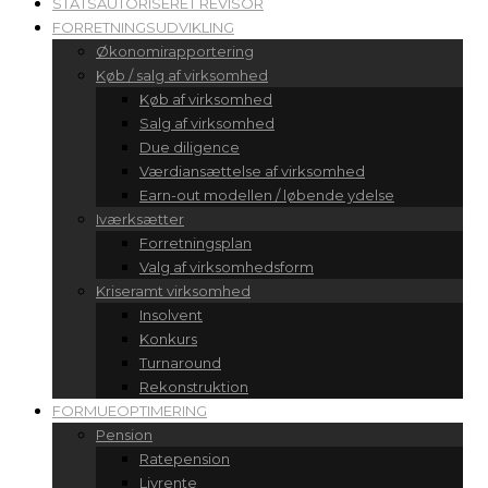
STATSAUTORISERET REVISOR
FORRETNINGSUDVIKLING
Økonomirapportering
Køb / salg af virksomhed
Køb af virksomhed
Salg af virksomhed
Due diligence
Værdiansættelse af virksomhed
Earn-out modellen / løbende ydelse
Iværksætter
Forretningsplan
Valg af virksomhedsform
Kriseramt virksomhed
Insolvent
Konkurs
Turnaround
Rekonstruktion
FORMUEOPTIMERING
Pension
Ratepension
Livrente