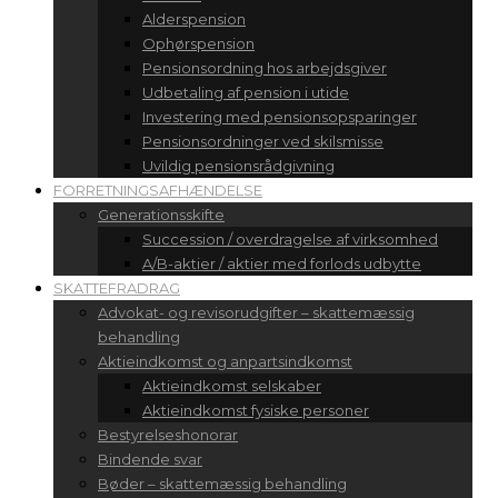
Alderspension
Ophørspension
Pensionsordning hos arbejdsgiver
Udbetaling af pension i utide
Investering med pensionsopsparinger
Pensionsordninger ved skilsmisse
Uvildig pensionsrådgivning
FORRETNINGSAFHÆNDELSE
Generationsskifte
Succession / overdragelse af virksomhed
A/B-aktier / aktier med forlods udbytte
SKATTEFRADRAG
Advokat- og revisorudgifter – skattemæssig
behandling
Aktieindkomst og anpartsindkomst
Aktieindkomst selskaber
Aktieindkomst fysiske personer
Bestyrelseshonorar
Bindende svar
Bøder – skattemæssig behandling