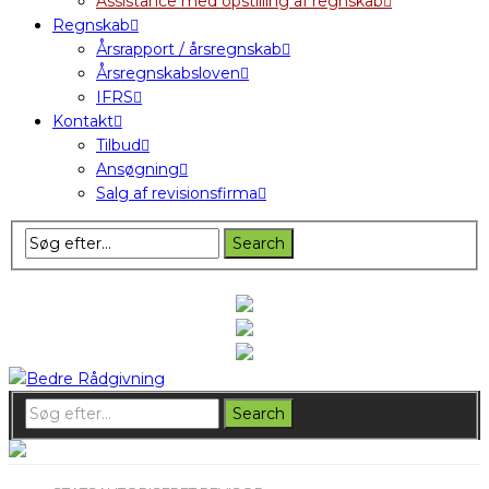
Assistance med opstilling af regnskab
Regnskab
Årsrapport / årsregnskab
Årsregnskabsloven
IFRS
Kontakt
Tilbud
Ansøgning
Salg af revisionsfirma